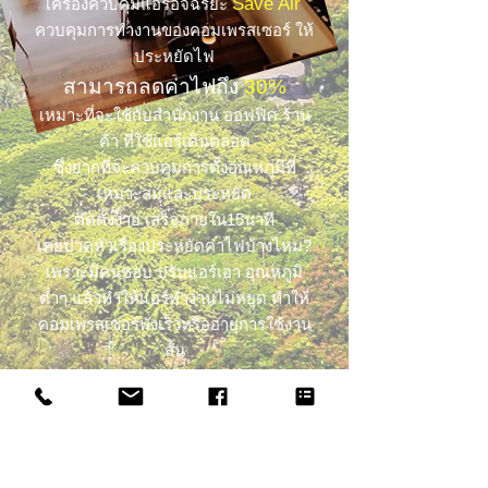
Save Air
เครื่องควบคุมแอร์อัจฉริยะ
ควบคุมการทำงานของคอมเพรสเซอร์ ให้
ประหยัดไฟ
สามารถลดค่าไฟถึง
3
0%
เหมาะที่จะใช้กับสำนักงาน ออฟฟิศ ร้าน
ค้า ที่ใช้แอร์เดินตลอด
ซึ่งยากที่จะควบคุมการตั้งอุณหภูมิที่
เหมาะสมและประหยัด
ติดตั้งง่าย เสร็จภายใน15นาที
เคยปวดหัวเรื่องประหยัดค่าไฟบ้างไหม?
เพราะมีคนชอบ ปรับแอร์เอา อุณหภูมิ
ต่ำๆ แล้วทำให้แอร์ทำงานไม่หยุด ทำให้
คอมเพรสเซอร์พังเร็วหรืออายุการใช้งาน
สั้น
Save Air
เจ้า
อัจฉริยะสามารถควบคุม
การทำงานของคอมเพรสเซอร์มีเวลาหยุด
โดยคอยดู อุณหภูมิตลอดเวลาว่ามีการฝืน
มากน้อยขนาดไหน แล้วหยุดเมื่อจับได้ว่า
เดินคอมเพรสเซอร์
เดินเกินความจำเป็น