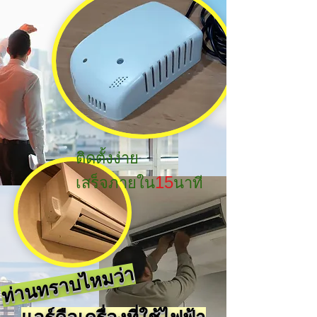
ติดตั้งง่าย
15
เสร็จภายใน
นาที
ท่านทราบไหมว่า