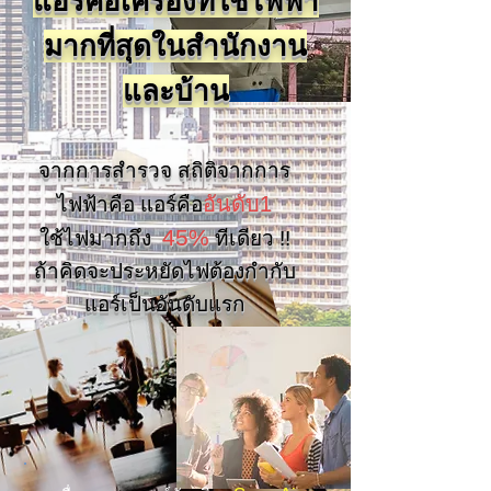
แอร์คือเครื่องที่ใช้ไฟฟ้า
​
มากที่สุดในสำนักงาน
และบ้าน
จากการสำรวจ สถิติจากการ
อันดับ1
ไฟฟ้าคือ แอร์คือ
45%
ใช้ไฟมากถึง
ทีเดียว !!
ถ้าคิดจะประหยัดไฟต้องกำกับ
แอร์เป็นอันดับแรก