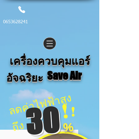
0653628241
เครื่องควบคุมแอร์
Save Air
อัจฉริยะ
ล
ด
ค่
า
ไ
ฟ
ฟ้
า
สู
ง
ถึ
!
30
!
ง
%